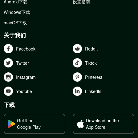
Android下载
设置指南
Windows下载
macOS下载
关于我们
Facebook
Reddit
Twitter
Tiktok
Instagram
Pinterest
Youtube
Linkedln
下载
Get it on
Download on the
Google Play
App Store