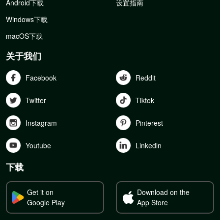
Android下载
设置指南
Windows下载
macOS下载
关于我们
Facebook
Reddit
Twitter
Tiktok
Instagram
Pinterest
Youtube
Linkedln
下载
Get it on
Download on the
Google Play
App Store