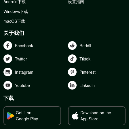
Android下载
设置指南
Windows下载
macOS下载
关于我们
Facebook
Reddit
Twitter
Tiktok
Instagram
Pinterest
Youtube
Linkedln
下载
Get it on
Download on the
Google Play
App Store