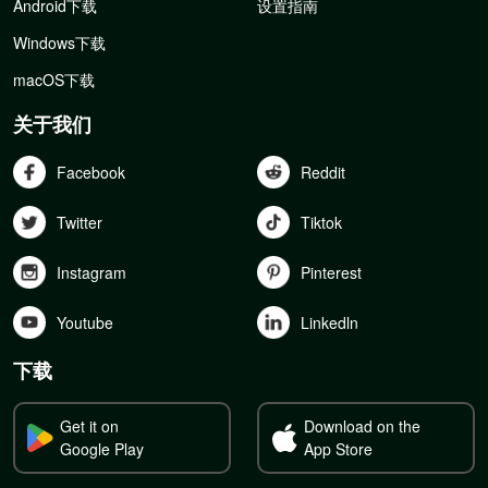
Android下载
设置指南
Windows下载
macOS下载
关于我们
Facebook
Reddit
Twitter
Tiktok
Instagram
Pinterest
Youtube
Linkedln
下载
Get it on
Download on the
Google Play
App Store